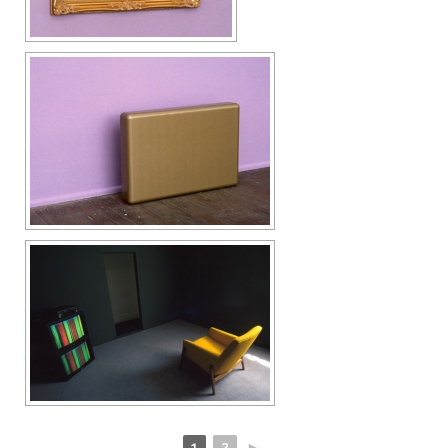
1
2
►